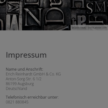
@G
oss Vitalij
– stock.adobe.com
Impressum
Name und Anschrift:
Erich Reinhardt GmbH & Co. KG
Anton-Sorg-Str. 6 1/2
86199 Augsburg
Deutschland
Telefonisch erreichbar unter
:
0821 880845