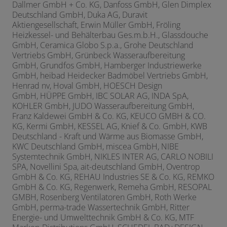
Dallmer GmbH + Co. KG, Danfoss GmbH, Glen Dimplex
Deutschland GmbH, Duka AG, Duravit
Aktiengesellschaft, Erwin Müller GmbH, Fröling
Heizkessel- und Behälterbau Ges.m.b.H., Glassdouche
GmbH, Ceramica Globo S.p.a., Grohe Deutschland
Vertriebs GmbH, Grünbeck Wasseraufbereitung
GmbH,
Grundfos GmbH, Hamberger Industriewerke
GmbH, heibad Heidecker Badmöbel Vertriebs GmbH,
Henrad nv, Hoval GmbH, HOESCH Design
GmbH,
HÜPPE GmbH, IBC SOLAR AG, INDA SpA,
KOHLER GmbH, JUDO Wasseraufbereitung GmbH,
Franz Kaldewei GmbH & Co. KG,
KEUCO GMBH & CO.
KG, Kermi GmbH, KESSEL AG, Knief & Co. GmbH, KWB
Deutschland - Kraft und Wärme aus Biomasse GmbH,
KWC Deutschland GmbH, miscea GmbH, NIBE
Systemtechnik GmbH, NIKLES INTER AG, CARLO NOBILI
SPA, Novellini Spa, ait-deutschland GmbH, Oventrop
GmbH & Co. KG, REHAU Industries SE & Co. KG,
REMKO
GmbH & Co. KG, Regenwerk, Remeha GmbH, RESOPAL
GMBH, Rosenberg Ventilatoren GmbH, Roth Werke
GmbH, perma-trade Wassertechnik GmbH, Ritter
Energie- und Umwelttechnik GmbH & Co. KG, MTF