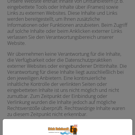
Unsere Website enthält Inhalte von Drittanbietern (z. B.
eingebettete Tools oder Inhalte über iFrames) sowie
Links zu externen Websites. Diese Inhalte und Links
werden bereitgestellt, um Ihnen zusätzliche
Informationen oder Funktionen anzubieten. Beim Zugriff
auf solche Inhalte oder beim Anklicken externer Links
verlassen Sie den Verantwortungsbereich unserer
Website.
Wir übernehmen keine Verantwortung für die Inhalte,
die Verfügbarkeit oder die Datenschutzpraktiken
externer Websites oder eingebundener Drittinhalte. Die
Verantwortung für diese Inhalte liegt ausschließlich bei
den jeweiligen Anbietern. Eine kontinuierliche
inhaltliche Kontrolle der verlinkten Seiten oder
eingebetteten Inhalte ist uns nicht möglich und nicht
zumutbar. Zum Zeitpunkt der Einbindung oder
Verlinkung wurden die Inhalte jedoch auf mögliche
Rechtsverstöße überprüft. Rechtswidrige Inhalte waren
zu diesem Zeitpunkt nicht erkennbar.
Wir machen uns die Inhalte externer Anbieter
ausdrücklich nicht zu eigen. Sollten uns