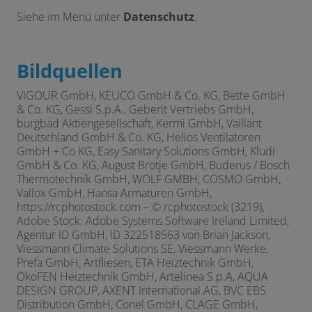
Siehe im Menü unter
Datenschutz
.
Bildquellen
VIGOUR GmbH, KEUCO GmbH & Co. KG, Bette GmbH
& Co. KG, Gessi S.p.A., Geberit Vertriebs GmbH,
burgbad Aktiengesellschaft, Kermi GmbH, Vaillant
Deutschland GmbH & Co. KG, Helios Ventilatoren
GmbH + Co KG, Easy Sanitary Solutions GmbH, Kludi
GmbH & Co. KG, August Brötje GmbH, Buderus / Bosch
Thermotechnik GmbH, WOLF GMBH, COSMO GmbH,
Vallox GmbH, Hansa Armaturen GmbH,
https://rcphotostock.com – © rcphotostock (3219),
Adobe Stock: Adobe Systems Software Ireland Limited,
Agentur ID GmbH, ID 322518563 von Brian Jackson,
Viessmann Climate Solutions SE, Viessmann Werke,
Prefa GmbH, Artfliesen, ETA Heiztechnik GmbH,
ÖkoFEN Heiztechnik GmbH,
Artelinea S.p.A,
AQUA
DESIGN GROUP, AXENT International AG,
BVC EBS
Distribution GmbH,
Conel GmbH,
CLAGE GmbH,