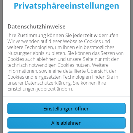
Rechtsverletzungen bekannt werden, werden wir die
Privatsphäre­einstellungen
entsprechenden Inhalte oder Links umgehend
entfernen.
Datenschutzhinweise
Mit Klick auf einen externen Link verlassen Sie unsere
Website. Für die Verarbeitung Ihrer Daten gilt die
Ihre Zustimmung können Sie jederzeit widerrufen.
Datenschutzerklärung der Zielseite, für die wir keine
Wir verwenden auf dieser Webseite Cookies und
Verantwortung oder Haftung übernehmen. Bitte
weitere Technologien, um Ihnen ein bestmögliches
überprüfen Sie die Datenschutzrichtlinie der Zielseite,
Nutzungserlebnis zu bieten. Sie können das Setzen von
bevor Sie freiwillig personenbezogene Daten an diese
Cookies auch ablehnen und unsere Seite nur mit den
Website weitergeben.
technisch notwendigen Cookies nutzen. Weitere
Externe Links sind mit einem Symbol
Informationen, sowie eine detaillierte Übersicht der
gekennzeichnet.
Erst wenn Sie auf einen externen Link
Cookies und eingesetzten Technologien finden Sie in
klicken, werden Daten zum Linkziel übertragen. Dies ist
unserer Datenschutzerklärung. Sie können Ihre
aufgrund des dem Internet zugrunde liegenden
Einstellungen jederzeit ändern.
Protokolls ((TCP/IP = TCP - Transfer Control Protocol + IP -
Internet Protocol) technisch notwendig. Die
übertragenen Daten sind insbesondere: Ihre IP-Adresse,
Einstellungen öffnen
der Zeitpunkt, zu dem Sie den Link angeklickt haben
und die Seite, auf der Sie den Link angeklickt haben.
Alle ablehnen