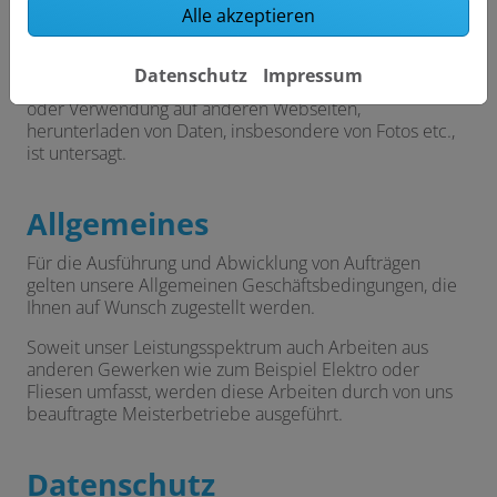
Urheberschutz
Alle akzeptieren
Der gesamte Inhalt dieser Website ist urheberrechtlich
geschützt. Weitergabe, Veränderung, gewerbliche
Datenschutz
Impressum
Nutzung, Vervielfältigung, Übermittlung, Veränderung
oder Verwendung auf anderen Webseiten,
herunterladen von Daten, insbesondere von Fotos etc.,
ist untersagt.
Allgemeines
Für die Ausführung und Abwicklung von Aufträgen
gelten unsere Allgemeinen Geschäftsbedingungen, die
Ihnen auf Wunsch zugestellt werden.
Soweit unser Leistungsspektrum auch Arbeiten aus
anderen Gewerken wie zum Beispiel Elektro oder
Fliesen umfasst, werden diese Arbeiten durch von uns
beauftragte Meisterbetriebe ausgeführt.
Datenschutz