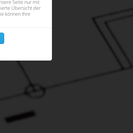
sere Seite nur mit
ierte Übersicht der
ie können Ihre
n