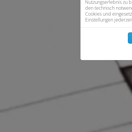
Nutzungserlebnis zu b
den technisch notwend
Cookies und eingesetz
Einstellungen jederzei