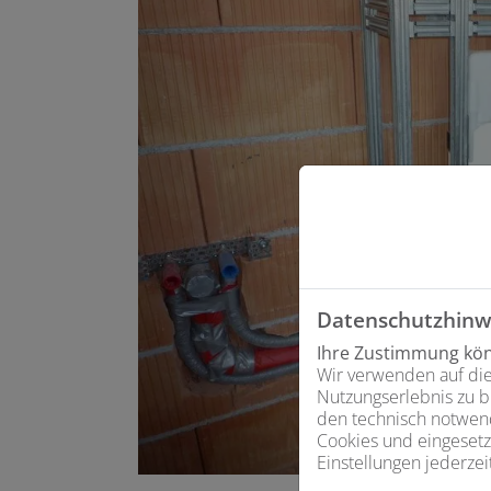
Datenschutzhinw
Ihre Zustimmung könn
Wir verwenden auf die
Nutzungserlebnis zu b
den technisch notwend
Cookies und eingesetz
Einstellungen jederzei