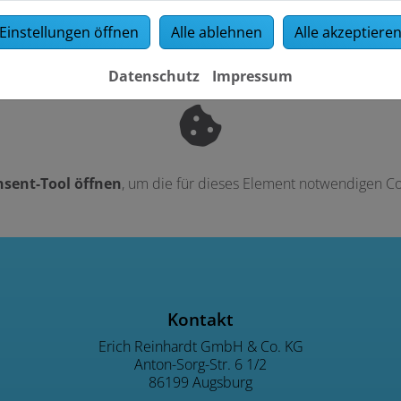
Einstellungen öffnen
Alle ablehnen
Alle akzeptiere
Datenschutz
Impressum
sent-Tool öffnen
, um die für dieses Element notwendigen Co
ngszeiten
Kontakt
Erich Reinhardt GmbH & Co. KG
Anton-Sorg-Str. 6 1/2
86199 Augsburg